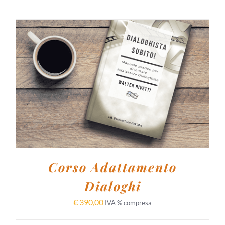
AGGIUNGI AL CARRELLO
/
DETTAGLI
Corso Adattamento
Dialoghi
€
390,00
IVA % compresa