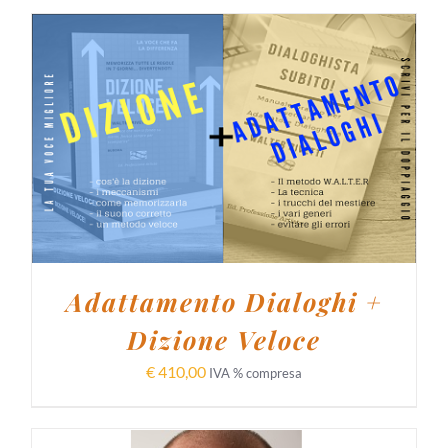
AGGIUNGI AL CARRELLO
/
DETTAGLI
Adattamento Dialoghi +
Dizione Veloce
€
410,00
IVA % compresa