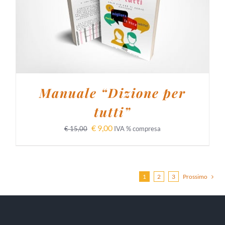
AGGIUNGI AL CARRELLO
/
DETTAGLI
Manuale “Dizione per
tutti”
€
9,00
€
15,00
IVA % compresa
1
2
3
Prossimo